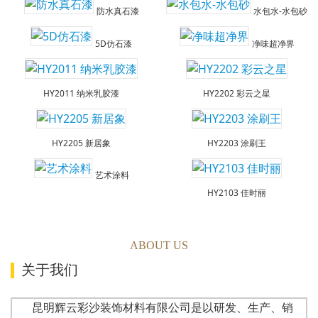
防水真石漆
水包水-水包砂
5D仿石漆
净味超净界
HY2011 纳米乳胶漆
HY2202 彩云之星
HY2205 新居象
HY2203 涂刷王
艺术涂料
HY2103 佳时丽
ABOUT US
关于我们
昆明辉云彩沙装饰材料有限公司是以研发、生产、销