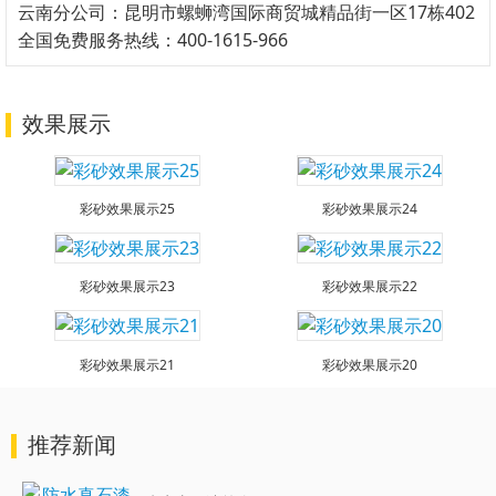
云南分公司：昆明市螺蛳湾国际商贸城精品街一区17栋402
全国免费服务热线：400-1615-966
效果展示
彩砂效果展示25
彩砂效果展示24
彩砂效果展示23
彩砂效果展示22
彩砂效果展示21
彩砂效果展示20
推荐新闻