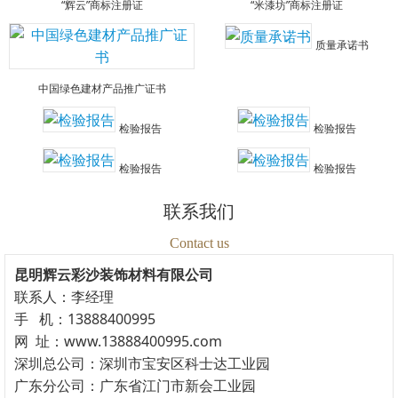
“辉云”商标注册证
“米漆坊”商标注册证
质量承诺书
中国绿色建材产品推广证书
检验报告
检验报告
检验报告
检验报告
联系我们
Contact us
昆明辉云彩沙装饰材料有限公司
联系人：李经理
手 机：13888400995
网 址：www.13888400995.com
深圳总公司：深圳市宝安区科士达工业园
广东分公司：广东省江门市新会工业园